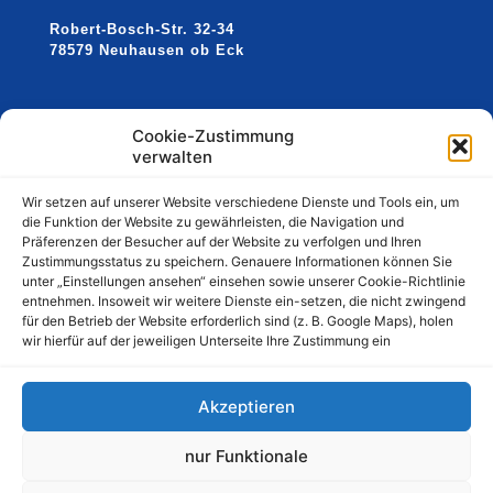
Robert-Bosch-Str. 32-34
78579 Neuhausen ob Eck
Telefon
:
0 74 67/376 99 77
Cookie-Zustimmung
verwalten
Email:
mail@sw-stahl.de
Web:
www.sw-stahl.de
Wir setzen auf unserer Website verschiedene Dienste und Tools ein, um
die Funktion der Website zu gewährleisten, die Navigation und
Präferenzen der Besucher auf der Website zu verfolgen und Ihren
Zustimmungsstatus zu speichern. Genauere Informationen können Sie
unter „Einstellungen ansehen“ einsehen sowie unserer Cookie-Richtlinie
entnehmen. Insoweit wir weitere Dienste ein-setzen, die nicht zwingend
für den Betrieb der Website erforderlich sind (z. B. Google Maps), holen
wir hierfür auf der jeweiligen Unterseite Ihre Zustimmung ein
AGB
Impressum
Akzeptieren
Datenschutzerklärung
nur Funktionale