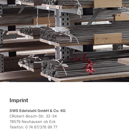
Imprint
SWS Edelstahl GmbH & Co. KG
CRobert-Bosch-Str. 32-34
78579 Neuhausen ob Eck
Telefon:
0 74 67/376 99 77