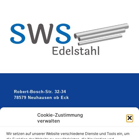
Robert-Bosch-Str. 32-34
78579 Neuhausen ob Eck
Cookie-Zustimmung
Telefon
:
0 74 67/376 99 77
verwalten
Wir setzen auf unserer Website verschiedene Dienste und Tools ein, um
Email:
mail@sw-stahl.de