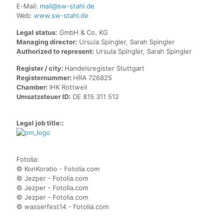
E-Mail:
mail@sw-stahl.de
Web:
www.sw-stahl.de
Legal status:
GmbH & Co. KG
Managing director:
Ursula Spingler, Sarah Spingler
Authorized to represent:
Ursula Spingler, Sarah Spingler
Register / city:
Handelsregister Stuttgart
Registernummer:
HRA 726825
Chamber:
IHK Rottweil
Umsatzsteuer ID:
DE 815 311 512
Legal job title::
Fotolia:
© KonKoratio - Fotolia.com
© Jezper - Fotolia.com
© Jezper - Fotolia.com
© Jezper - Fotolia.com
© wasserfest14 - Fotolia.com