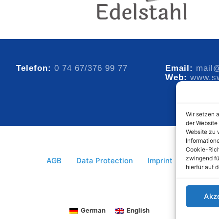
Telefon
:
0 74 67/376 99 77
Email:
mail@
Web:
www.sw
Wir setzen 
der Website
Website zu 
Information
Cookie-Richt
zwingend fü
AGB
Data Protection
Imprint
hierfür auf
Akz
German
English