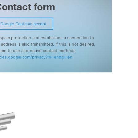
ontact form
Google Captcha: accept
spam protection and establishes a connection to
ddress is also transmitted. If this is not desired,
me to use alternative contact methods.
icies.google.com/privacy?hl=en&gl=en