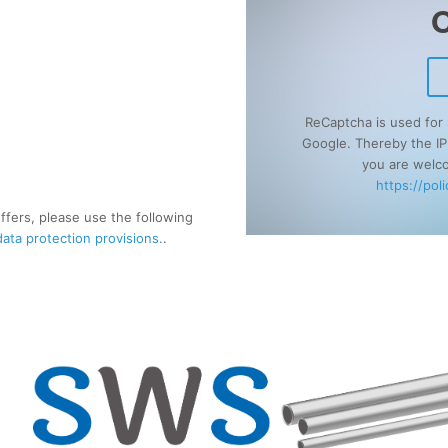
C
ReCaptcha is used for 
Google. Thereby the IP a
you are welco
https://pol
ffers, please use the following
data protection provisions.
.